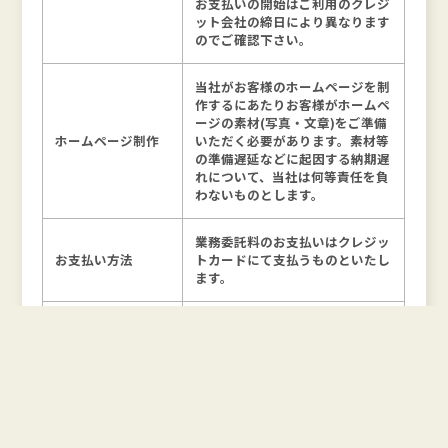
お支払いの開始はご利用のクレジ
ット会社の締日により異なります
のでご確認下さい。
当社がお客様のホームページを制
作するにあたりお客様がホームペ
ージの素材(写真・文章)をご準備
ホームページ制作
いただく必要があります。素材等
の準備遅延などに起因する納期遅
れについて、当社は何等責任を負
わないものとします。
業務委託料のお支払いはクレジッ
お支払い方法
トカードにて支払うものといたし
ます。
本契約終了後、制作物であるホー
ムページの所有権の譲渡は行わな
いものといたします。
ただし、所有権の買取を希望する
場合は弊社より売買契約の提案を
契約終了後の処理
行い合意すれば所有権を譲渡いた
します。