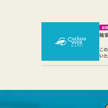
お
格
この
いた