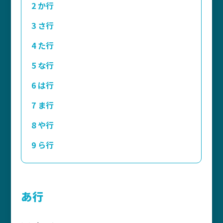
2
か行
3
さ行
4
た行
5
な行
6
は行
7
ま行
8
や行
9
ら行
あ行