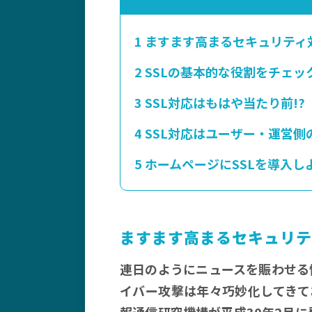
1
ますます高まるセキュリティ
2
SSLの基本的な役割をチェッ
3
SSL対応はもはや当たり前!?
4
SSL対応はユーザー・運営側
5
ホームページにSSLを導入し
ますます高まるセキュリテ
連日のようにニュースを賑わせる
イバー攻撃は年々巧妙化してきて
報通信研究機構が平成30年2月に発