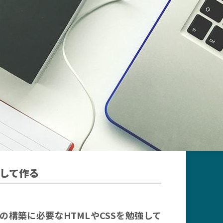
強して作る
構築に必要なHTMLやCSSを勉強して