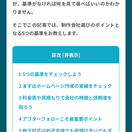
が、基準がなければ何を見て選べばいいのかわか
りません。
そこでこの記事では、制作会社選びのポイントと
なる5つの基準をお教えします。
目次
[
非表示
]
1
5つの基準をチェックしよう
2
まずはホームページ作成の実績をチェック
3
料金表や見積もりで会社の特徴と信頼度を
知ろう
4
アフターフォローこそ最重要ポイント
5
修正対応は杓子定規でも安請け合いでもダ